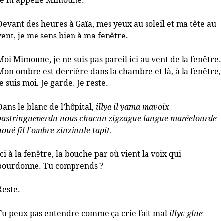
Je m’appelle Mimoune.
Devant des heures à Gaïa, mes yeux au soleil et ma tête au
vent, je me sens bien à ma fenêtre.
Moi Mimoune, je ne suis pas pareil ici au vent de la fenêtre.
Mon ombre est derrière dans la chambre et là, à la fenêtre,
je suis moi. Je garde. Je reste.
Dans le blanc de l’hôpital,
illya il yama mavoix
bastringueperdu nous chacun zigzague langue maréelourde
noué fil l’ombre zinzinule tapit.
Ici à la fenêtre, la bouche par où vient la voix qui
bourdonne. Tu comprends
?
Reste.
Tu peux pas entendre comme ça crie fait mal
illya glue