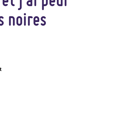
s noires
t