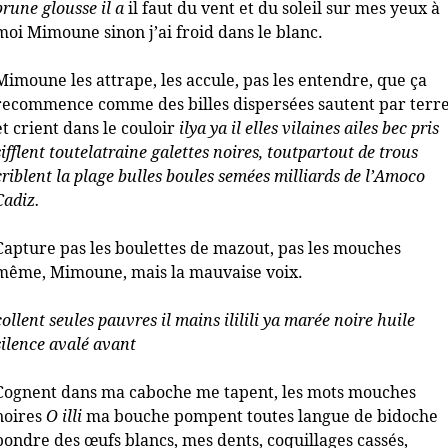
brune glousse il a
il faut du vent et du soleil sur mes yeux à
moi Mimoune sinon j’ai froid dans le blanc.
Mimoune les attrape, les accule, pas les entendre, que ça
recommence comme des billes dispersées sautent par terr
et crient dans le couloir
ilya ya il elles vilaines ailes bec pris
sifflent toutelatraine galettes noires, toutpartout de trous
criblent la plage bulles boules semées milliards de l’Amoco
Cadiz.
Capture pas les boulettes de mazout, pas les mouches
même, Mimoune, mais la mauvaise voix.
collent seules pauvres il mains ililili ya marée noire huile
silence avalé avant
Cognent dans ma caboche me tapent, les mots mouches
noires
O illi
ma bouche pompent toutes langue de bidoche
pondre des œufs blancs, mes dents, coquillages cassés,