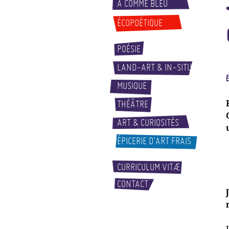
A COMME BLEU
ÉCOPOÉTIQUE
POÉSIE
LAND-ART & IN-SITU
MUSIQUE
THÉÂTRE
ART & CURIOSITÉS
ÉPICERIE D’ART FRAIS
CURRICULUM VITÆ
CONTACT